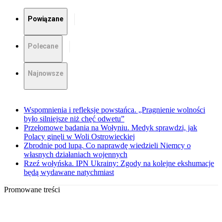
Powiązane
Polecane
Najnowsze
Wspomnienia i refleksje powstańca. „Pragnienie wolności
było silniejsze niż chęć odwetu”
Przełomowe badania na Wołyniu. Medyk sprawdzi, jak
Polacy ginęli w Woli Ostrowieckiej
Zbrodnie pod lupą. Co naprawdę wiedzieli Niemcy o
własnych działaniach wojennych
Rzeź wołyńska. IPN Ukrainy: Zgody na kolejne ekshumacje
będą wydawane natychmiast
Promowane treści