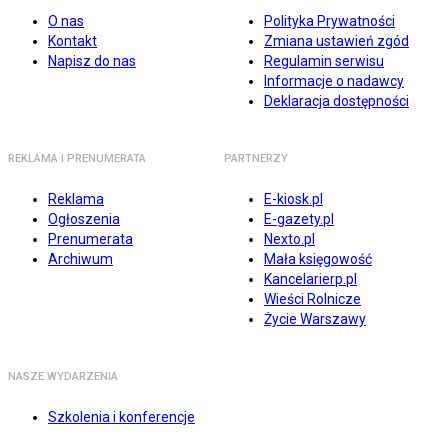
O nas
Polityka Prywatności
Kontakt
Zmiana ustawień zgód
Napisz do nas
Regulamin serwisu
Informacje o nadawcy
Deklaracja dostępności
REKLAMA I PRENUMERATA
PARTNERZY
Reklama
E-kiosk.pl
Ogłoszenia
E-gazety.pl
Prenumerata
Nexto.pl
Archiwum
Mała księgowość
Kancelarierp.pl
Wieści Rolnicze
Życie Warszawy
NASZE WYDARZENIA
Szkolenia i konferencje