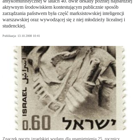
antykomunistycznej w latach 40. dwie dekady później najbardziej
aktywnym środowiskiem kontestującym publicznie sposób
zarządzania państwem była część marksistowskiej inteligencji
warszawskiej oraz wywodzącej się z niej młodzieży licealnej i
studenckiej.
Publikacja:
13.10.2008 10:41
Znaczek poczty izraelskiej wydany dla upamiętnienia 25. rocznicy