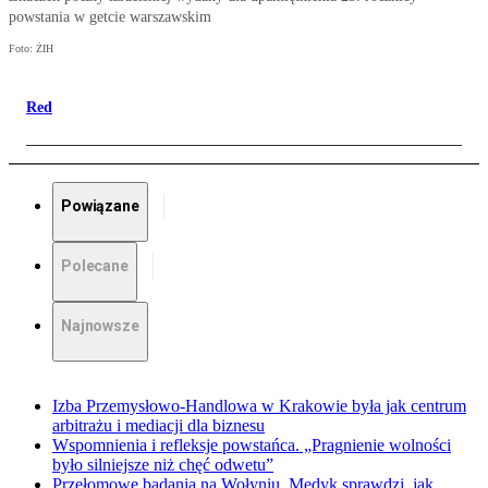
powstania w getcie warszawskim
Foto: ŻIH
Red
Powiązane
Polecane
Najnowsze
Izba Przemysłowo-Handlowa w Krakowie była jak centrum
arbitrażu i mediacji dla biznesu
Wspomnienia i refleksje powstańca. „Pragnienie wolności
było silniejsze niż chęć odwetu”
Przełomowe badania na Wołyniu. Medyk sprawdzi, jak