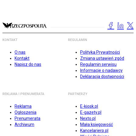
KONTAKT
REGULAMIN
O nas
Polityka Prywatności
Kontakt
Zmiana ustawień zgód
Napisz do nas
Regulamin serwisu
Informacje o nadawcy
Deklaracja dostępności
REKLAMA I PRENUMERATA
PARTNERZY
Reklama
E-kiosk.pl
Ogłoszenia
E-gazety.pl
Prenumerata
Nexto.pl
Archiwum
Mała księgowość
Kancelarierp.pl