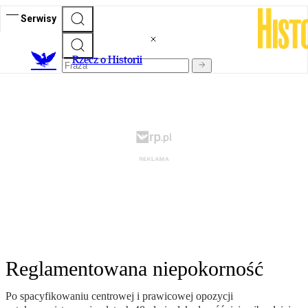
Serwisy
R
zecz o Historii
Reglamentowana niepokorność
Po spacyfikowaniu centrowej i prawicowej opozycji