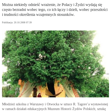
Można niekiedy odnieść wrażenie, że Polacy i Żydzi wydają się
często bezradni wobec tego, co ich łączy i dzieli, wobec przeszłości
i trudności określenia wzajemnych stosunków.
Publikacja:
20.10.2008 07:39
Młodzież szkolna z Warszawy i Otwocka w sztuce R. Tagore’a wystawionej
w ramach działań edukacyjnych Muzeum Historii Żydów Polskich; sztukę