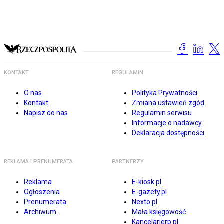
KONTAKT
REGULAMIN
O nas
Polityka Prywatności
Kontakt
Zmiana ustawień zgód
Napisz do nas
Regulamin serwisu
Informacje o nadawcy
Deklaracja dostępności
REKLAMA I PRENUMERATA
PARTNERZY
Reklama
E-kiosk.pl
Ogłoszenia
E-gazety.pl
Prenumerata
Nexto.pl
Archiwum
Mała księgowość
Kancelarierp.pl