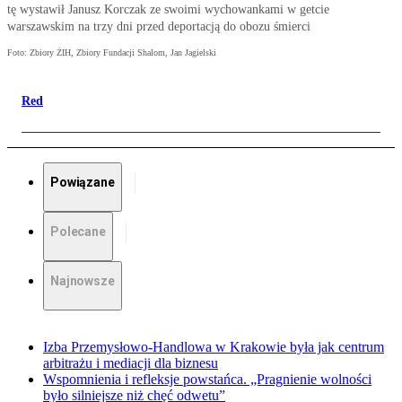
tę wystawił Janusz Korczak ze swoimi wychowankami w getcie
warszawskim na trzy dni przed deportacją do obozu śmierci
Foto: Zbiory ŻIH, Zbiory Fundacji Shalom, Jan Jagielski
Red
Powiązane
Polecane
Najnowsze
Izba Przemysłowo-Handlowa w Krakowie była jak centrum
arbitrażu i mediacji dla biznesu
Wspomnienia i refleksje powstańca. „Pragnienie wolności
było silniejsze niż chęć odwetu”