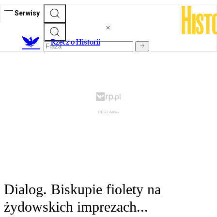
Serwisy
R
zecz o Historii
Dialog. Biskupie fiolety na
żydowskich imprezach...