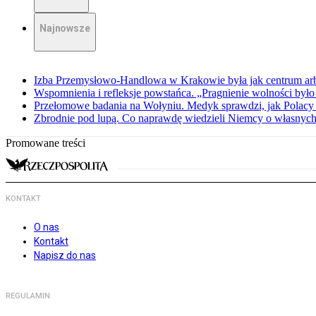
Najnowsze
Izba Przemysłowo-Handlowa w Krakowie była jak centrum arbit
Wspomnienia i refleksje powstańca. „Pragnienie wolności było 
Przełomowe badania na Wołyniu. Medyk sprawdzi, jak Polacy 
Zbrodnie pod lupą. Co naprawdę wiedzieli Niemcy o własnych
Promowane treści
KONTAKT
O nas
Kontakt
Napisz do nas
REGULAMIN