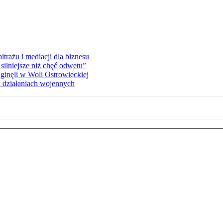
rażu i mediacji dla biznesu
silniejsze niż chęć odwetu”
ginęli w Woli Ostrowieckiej
 działaniach wojennych