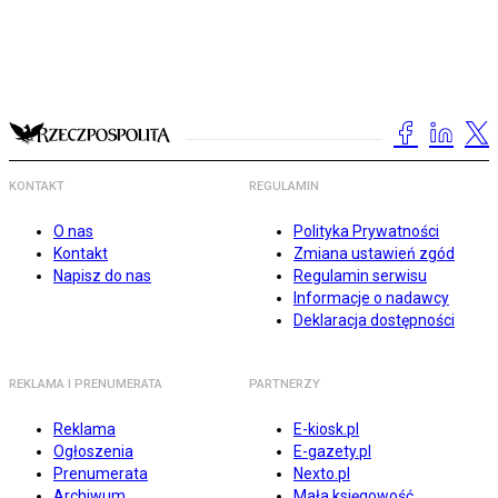
KONTAKT
REGULAMIN
O nas
Polityka Prywatności
Kontakt
Zmiana ustawień zgód
Napisz do nas
Regulamin serwisu
Informacje o nadawcy
Deklaracja dostępności
REKLAMA I PRENUMERATA
PARTNERZY
Reklama
E-kiosk.pl
Ogłoszenia
E-gazety.pl
Prenumerata
Nexto.pl
Archiwum
Mała księgowość