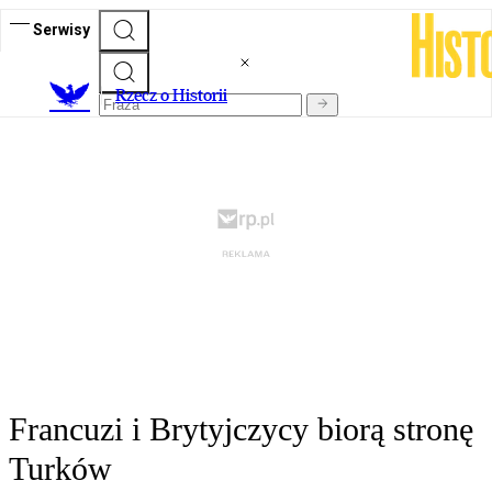
Serwisy
R
zecz o Historii
Francuzi i Brytyjczycy biorą stronę
Turków