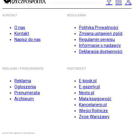
KONTAKT
REGULAMIN
O nas
Polityka Prywatności
Kontakt
Zmiana ustawień zgód
Napisz do nas
Regulamin serwisu
Informacje o nadawcy
Deklaracja dostępności
REKLAMA I PRENUMERATA
PARTNERZY
Reklama
E-kiosk.pl
Ogłoszenia
E-gazety.pl
Prenumerata
Nexto.pl
Archiwum
Mała księgowość
Kancelarierp.pl
Wieści Rolnicze
Życie Warszawy
NASZE WYDARZENIA