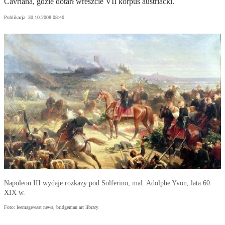
Cavriana, gdzie dotarł wreszcie VII korpus austriacki.
Publikacja:
30.10.2008 08:40
Napoleon III wydaje rozkazy pod Solferino, mal. Adolphe Yvon, lata 60.
XIX w.
Foto: leemage/east news, bridgeman art library