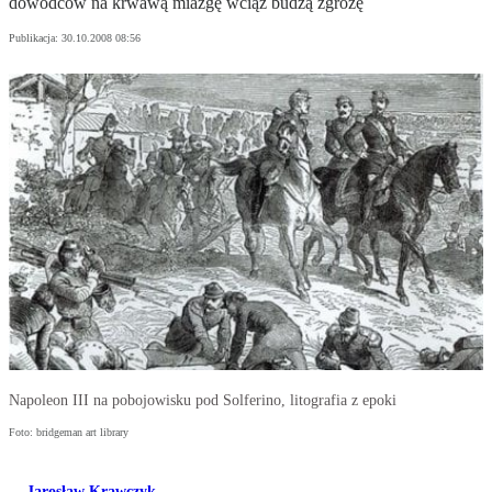
dowódców na krwawą miazgę wciąż budzą zgrozę
Publikacja:
30.10.2008 08:56
Napoleon III na pobojowisku pod Solferino, litografia z epoki
Foto: bridgeman art library
Jarosław Krawczyk