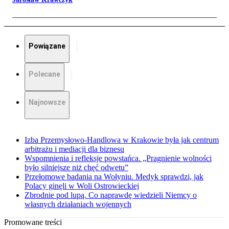
Powiązane
Polecane
Najnowsze
Izba Przemysłowo-Handlowa w Krakowie była jak centrum
arbitrażu i mediacji dla biznesu
Wspomnienia i refleksje powstańca. „Pragnienie wolności
było silniejsze niż chęć odwetu”
Przełomowe badania na Wołyniu. Medyk sprawdzi, jak
Polacy ginęli w Woli Ostrowieckiej
Zbrodnie pod lupą. Co naprawdę wiedzieli Niemcy o
własnych działaniach wojennych
Promowane treści