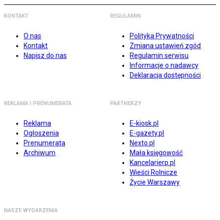
KONTAKT
REGULAMIN
O nas
Polityka Prywatności
Kontakt
Zmiana ustawień zgód
Napisz do nas
Regulamin serwisu
Informacje o nadawcy
Deklaracja dostępności
REKLAMA I PRENUMERATA
PARTNERZY
Reklama
E-kiosk.pl
Ogłoszenia
E-gazety.pl
Prenumerata
Nexto.pl
Archiwum
Mała księgowość
Kancelarierp.pl
Wieści Rolnicze
Życie Warszawy
NASZE WYDARZENIA