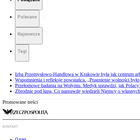
Polecane
Najnowsze
Tagi
Izba Przemysłowo-Handlowa w Krakowie była jak centrum arbit
Wspomnienia i refleksje powstańca. „Pragnienie wolności było 
Przełomowe badania na Wołyniu. Medyk sprawdzi, jak Polacy 
Zbrodnie pod lupą. Co naprawdę wiedzieli Niemcy o własnych
Promowane treści
KONTAKT
O nas