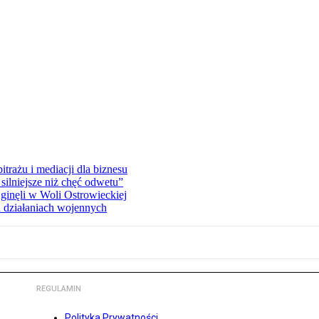
rażu i mediacji dla biznesu
silniejsze niż chęć odwetu”
ginęli w Woli Ostrowieckiej
 działaniach wojennych
REGULAMIN
Polityka Prywatności