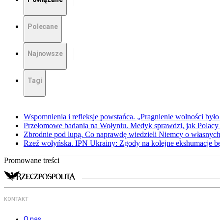
Polecane
Najnowsze
Tagi
Wspomnienia i refleksje powstańca. „Pragnienie wolności było 
Przełomowe badania na Wołyniu. Medyk sprawdzi, jak Polacy 
Zbrodnie pod lupą. Co naprawdę wiedzieli Niemcy o własnych
Rzeź wołyńska. IPN Ukrainy: Zgody na kolejne ekshumacje 
Promowane treści
KONTAKT
O nas