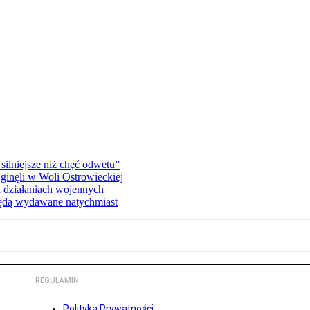
silniejsze niż chęć odwetu”
ginęli w Woli Ostrowieckiej
 działaniach wojennych
będą wydawane natychmiast
REGULAMIN
Polityka Prywatności