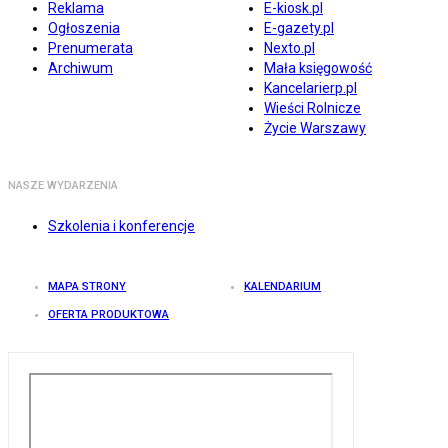
Reklama
E-kiosk.pl
Ogłoszenia
E-gazety.pl
Prenumerata
Nexto.pl
Archiwum
Mała księgowość
Kancelarierp.pl
Wieści Rolnicze
Życie Warszawy
NASZE WYDARZENIA
Szkolenia i konferencje
MAPA STRONY
KALENDARIUM
OFERTA PRODUKTOWA