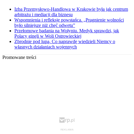
Izba Przemysłowo-Handlowa w Krakowie była jak centrum
arbitrażu i mediacji dla biznesu
Wspomnienia i refleksje powstańca. „Pragnienie wolności
było silniejsze niż chęć odwetu”
Przełomowe badania na Wołyniu. Medyk sprawdzi, jak
Polacy ginęli w Woli Ostrowieckiej
Zbrodnie pod lupą. Co naprawdę wiedzieli Niemcy o
własnych działaniach wojennych
Promowane treści