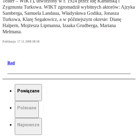
Teater – WIKT), utworzony w r. 1924 przez Idę Kamińską i
Zygmunta Turkowa. WIKT zgromadził wybitnych aktorów: Ajzyka
Samberga, Samuela Landaua, Władysława Godika, Jonasza
Turkowa, Klarę Segałowicz, a w późniejszym okresie: Dianę
Halpern, Mojżesza Lipmanna, Izaaka Grudberga, Mariana
Melmana.
Publikacja:
17.11.2008 08:58
Red
Powiązane
Polecane
Najnowsze