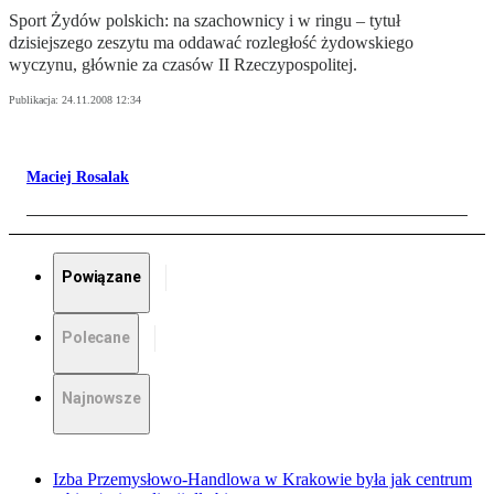
Sport Żydów polskich: na szachownicy i w ringu – tytuł
dzisiejszego zeszytu ma oddawać rozległość żydowskiego
wyczynu, głównie za czasów II Rzeczypospolitej.
Publikacja:
24.11.2008 12:34
Maciej Rosalak
Powiązane
Polecane
Najnowsze
Izba Przemysłowo-Handlowa w Krakowie była jak centrum