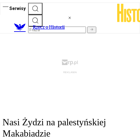
Serwisy
R
zecz o Historii
Nasi Żydzi na palestyńskiej
Makabiadzie