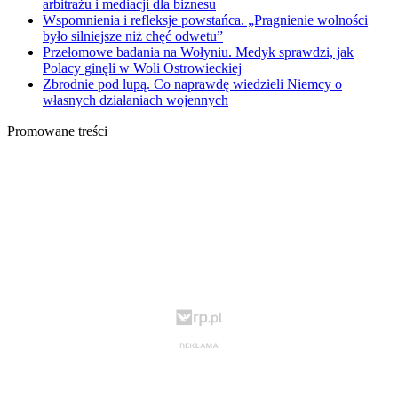
arbitrażu i mediacji dla biznesu
Wspomnienia i refleksje powstańca. „Pragnienie wolności
było silniejsze niż chęć odwetu”
Przełomowe badania na Wołyniu. Medyk sprawdzi, jak
Polacy ginęli w Woli Ostrowieckiej
Zbrodnie pod lupą. Co naprawdę wiedzieli Niemcy o
własnych działaniach wojennych
Promowane treści