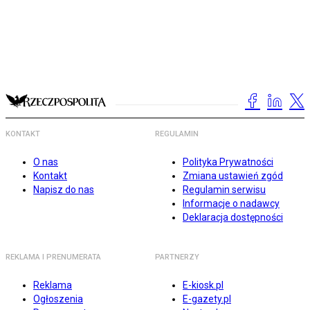
KONTAKT
REGULAMIN
O nas
Polityka Prywatności
Kontakt
Zmiana ustawień zgód
Napisz do nas
Regulamin serwisu
Informacje o nadawcy
Deklaracja dostępności
REKLAMA I PRENUMERATA
PARTNERZY
Reklama
E-kiosk.pl
Ogłoszenia
E-gazety.pl