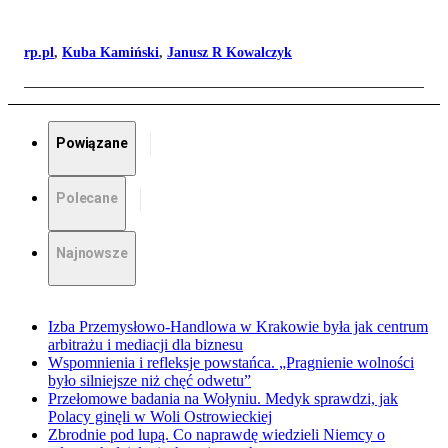
rp.pl
,
Kuba Kamiński
,
Janusz R Kowalczyk
Powiązane
Polecane
Najnowsze
Izba Przemysłowo-Handlowa w Krakowie była jak centrum
arbitrażu i mediacji dla biznesu
Wspomnienia i refleksje powstańca. „Pragnienie wolności
było silniejsze niż chęć odwetu”
Przełomowe badania na Wołyniu. Medyk sprawdzi, jak
Polacy ginęli w Woli Ostrowieckiej
Zbrodnie pod lupą. Co naprawdę wiedzieli Niemcy o