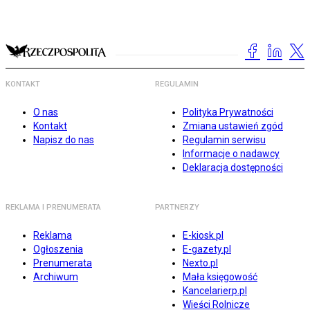
KONTAKT
REGULAMIN
O nas
Polityka Prywatności
Kontakt
Zmiana ustawień zgód
Napisz do nas
Regulamin serwisu
Informacje o nadawcy
Deklaracja dostępności
REKLAMA I PRENUMERATA
PARTNERZY
Reklama
E-kiosk.pl
Ogłoszenia
E-gazety.pl
Prenumerata
Nexto.pl
Archiwum
Mała księgowość
Kancelarierp.pl
Wieści Rolnicze