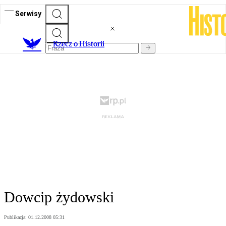
Serwisy
R
zecz o Historii
Dowcip żydowski
Publikacja:
01.12.2008 05:31