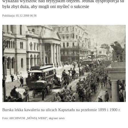
wykazali wyższość nad brytyjskim orężem. Jednak dysproporcja sił
była zbyt duża, aby mogli oni myśleć o sukcesie
Publikacja:
05.12.2008 06:36
Burska lekka kawaleria na ulicach Kapsztadu na przełomie 1899 i 1900 r.
Foto: ARCHIWUM „MÓWIĄ WIEKI”, akg/east news