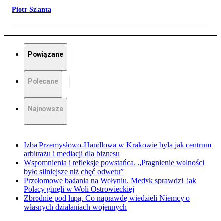
Piotr Szlanta
Powiązane
Polecane
Najnowsze
Izba Przemysłowo-Handlowa w Krakowie była jak centrum
arbitrażu i mediacji dla biznesu
Wspomnienia i refleksje powstańca. „Pragnienie wolności
było silniejsze niż chęć odwetu”
Przełomowe badania na Wołyniu. Medyk sprawdzi, jak
Polacy ginęli w Woli Ostrowieckiej
Zbrodnie pod lupą. Co naprawdę wiedzieli Niemcy o
własnych działaniach wojennych