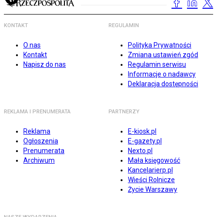
KONTAKT
REGULAMIN
O nas
Polityka Prywatności
Kontakt
Zmiana ustawień zgód
Napisz do nas
Regulamin serwisu
Informacje o nadawcy
Deklaracja dostępności
REKLAMA I PRENUMERATA
PARTNERZY
Reklama
E-kiosk.pl
Ogłoszenia
E-gazety.pl
Prenumerata
Nexto.pl
Archiwum
Mała księgowość
Kancelarierp.pl
Wieści Rolnicze
Życie Warszawy