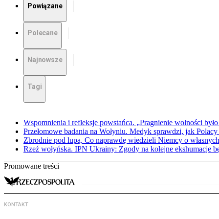
Powiązane
Polecane
Najnowsze
Tagi
Wspomnienia i refleksje powstańca. „Pragnienie wolności było 
Przełomowe badania na Wołyniu. Medyk sprawdzi, jak Polacy 
Zbrodnie pod lupą. Co naprawdę wiedzieli Niemcy o własnych
Rzeź wołyńska. IPN Ukrainy: Zgody na kolejne ekshumacje 
Promowane treści
KONTAKT