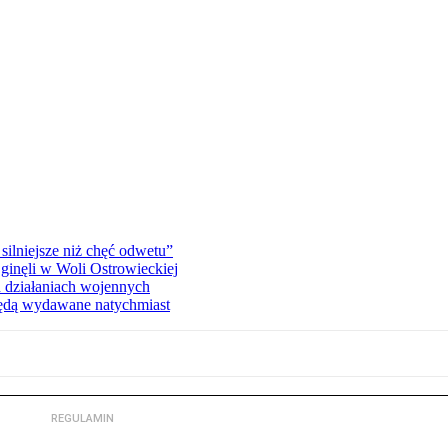
silniejsze niż chęć odwetu”
ginęli w Woli Ostrowieckiej
 działaniach wojennych
będą wydawane natychmiast
REGULAMIN