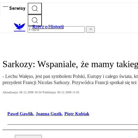
Serwisy
R
zecz o Historii
Sarkozy: Wspaniale, że mamy takieg
- Lechu Wałęso, jest pan symbolem Polski, Europy i całego świata, 
prezydent Francji Nicolas Sarkozy. Przywódca Francji spotkał się też
Aktualizacja:
06.12.2008 18:34
Publikacja:
06.12.2008 11:01
Paweł Gawlik
,
Joanna Guzik
,
Piotr Kubiak