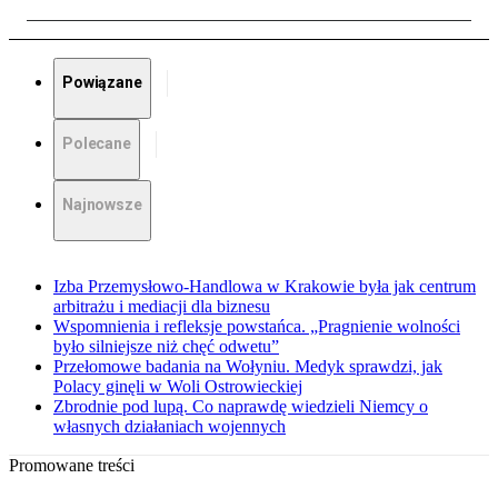
Powiązane
Polecane
Najnowsze
Izba Przemysłowo-Handlowa w Krakowie była jak centrum
arbitrażu i mediacji dla biznesu
Wspomnienia i refleksje powstańca. „Pragnienie wolności
było silniejsze niż chęć odwetu”
Przełomowe badania na Wołyniu. Medyk sprawdzi, jak
Polacy ginęli w Woli Ostrowieckiej
Zbrodnie pod lupą. Co naprawdę wiedzieli Niemcy o
własnych działaniach wojennych
Promowane treści