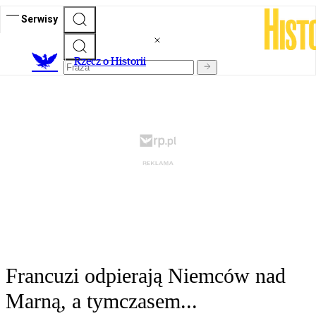
Serwisy
R
zecz o Historii
Francuzi odpierają Niemców nad
Marną, a tymczasem...