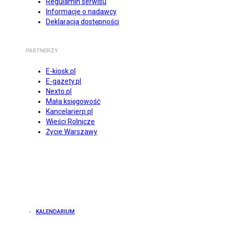
Regulamin serwisu
Informacje o nadawcy
Deklaracja dostępności
PARTNERZY
E-kiosk.pl
E-gazety.pl
Nexto.pl
Mała księgowość
Kancelarierp.pl
Wieści Rolnicze
Życie Warszawy
KALENDARIUM