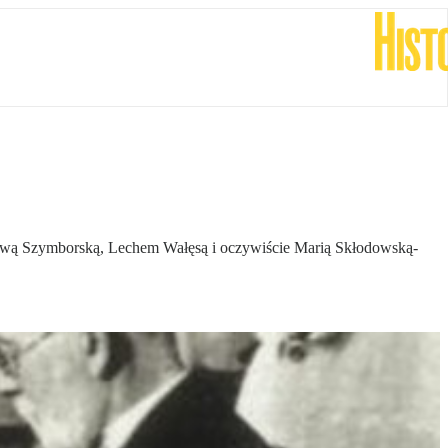
awą Szymborską, Lechem Wałęsą i oczywiście Marią Skłodowską-