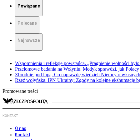
Powiązane
Polecane
Najnowsze
Wspomnienia i refleksje powstańca. „Pragnienie wolności było 
Przełomowe badania na Wołyniu. Medyk sprawdzi, jak Polacy 
Zbrodnie pod lupą. Co naprawdę wiedzieli Niemcy o własnych
Rzeź wołyńska. IPN Ukrainy: Zgody na kolejne ekshumacje 
Promowane treści
KONTAKT
O nas
Kontakt