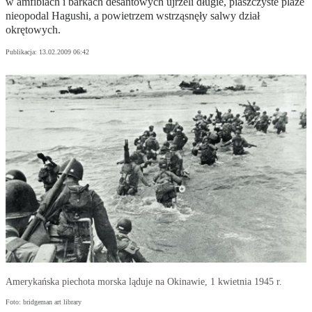
w amfibiach i barkach desantowych ujrzeli długie, piaszczyste plaże
nieopodal Hagushi, a powietrzem wstrząsnęły salwy dział
okrętowych.
Publikacja:
13.02.2009 06:42
Amerykańska piechota morska ląduje na Okinawie, 1 kwietnia 1945 r.
Foto: bridgeman art library