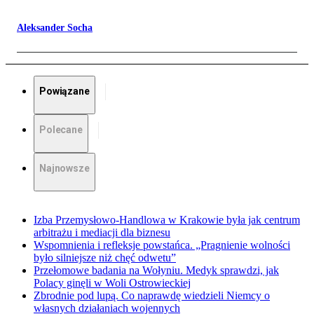
Aleksander Socha
Powiązane
Polecane
Najnowsze
Izba Przemysłowo-Handlowa w Krakowie była jak centrum
arbitrażu i mediacji dla biznesu
Wspomnienia i refleksje powstańca. „Pragnienie wolności
było silniejsze niż chęć odwetu”
Przełomowe badania na Wołyniu. Medyk sprawdzi, jak
Polacy ginęli w Woli Ostrowieckiej
Zbrodnie pod lupą. Co naprawdę wiedzieli Niemcy o
własnych działaniach wojennych