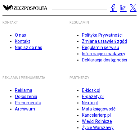
KONTAKT
REGULAMIN
O nas
Polityka Prywatności
Kontakt
Zmiana ustawień zgód
Napisz do nas
Regulamin serwisu
Informacje o nadawcy
Deklaracja dostępności
REKLAMA I PRENUMERATA
PARTNERZY
Reklama
E-kiosk.pl
Ogłoszenia
E-gazety.pl
Prenumerata
Nexto.pl
Archiwum
Mała księgowość
Kancelarierp.pl
Wieści Rolnicze
Życie Warszawy