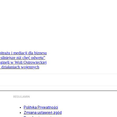
rażu i mediacji dla biznesu
silniejsze niż chęć odwetu”
ginęli w Woli Ostrowieckiej
 działaniach wojennych
REGULAMIN
Polityka Prywatności
Zmiana ustawień zgód