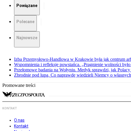
Powiązane
Polecane
Najnowsze
Izba Przemysłowo-Handlowa w Krakowie była jak centrum arbit
Wspomnienia i refleksje powstańca. „Pragnienie wolności było 
Przełomowe badania na Wołyniu. Medyk sprawdzi, jak Polacy 
Zbrodnie pod lupą. Co naprawdę wiedzieli Niemcy o własnych
Promowane treści
KONTAKT
O nas
Kontakt