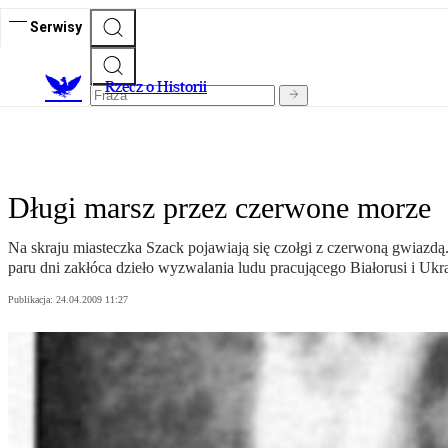
Serwisy
R
zecz o Historii
Długi marsz przez czerwone morze
Na skraju miasteczka Szack pojawiają się czołgi z czerwoną gwiazdą
paru dni zakłóca dzieło wyzwalania ludu pracującego Białorusi i Ukr
Publikacja:
24.04.2009 11:27