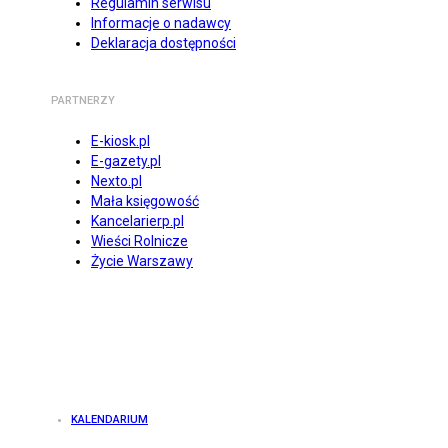
Regulamin serwisu
Informacje o nadawcy
Deklaracja dostępności
PARTNERZY
E-kiosk.pl
E-gazety.pl
Nexto.pl
Mała księgowość
Kancelarierp.pl
Wieści Rolnicze
Życie Warszawy
KALENDARIUM