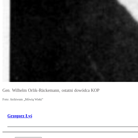
Gen. Wilhelm Orlik-Rückemann, ostatni dowódca KOP
Foto: Archiwum „Mówią Wieki"
Grzegorz Łyś