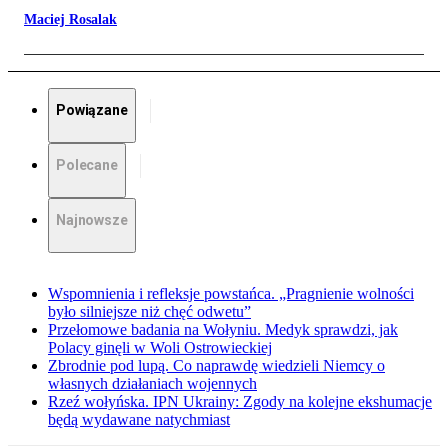
Maciej Rosalak
Powiązane
Polecane
Najnowsze
Wspomnienia i refleksje powstańca. „Pragnienie wolności
było silniejsze niż chęć odwetu”
Przełomowe badania na Wołyniu. Medyk sprawdzi, jak
Polacy ginęli w Woli Ostrowieckiej
Zbrodnie pod lupą. Co naprawdę wiedzieli Niemcy o
własnych działaniach wojennych
Rzeź wołyńska. IPN Ukrainy: Zgody na kolejne ekshumacje
będą wydawane natychmiast