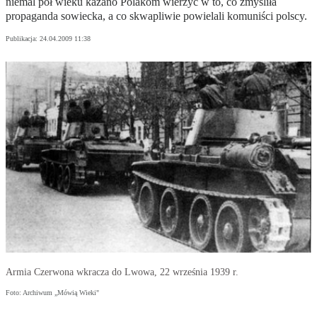
niemal pół wieku kazano Polakom wierzyć w to, co zmyśliła
propaganda sowiecka, a co skwapliwie powielali komuniści polscy.
Publikacja:
24.04.2009 11:38
Armia Czerwona wkracza do Lwowa, 22 września 1939 r.
Foto: Archiwum „Mówią Wieki"