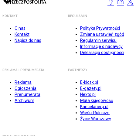
KONTAKT
REGULAMIN
O nas
Polityka Prywatności
Kontakt
Zmiana ustawień zgód
Napisz do nas
Regulamin serwisu
Informacje o nadawcy
Deklaracja dostępności
REKLAMA I PRENUMERATA
PARTNERZY
Reklama
E-kiosk.pl
Ogłoszenia
E-gazety.pl
Prenumerata
Nexto.pl
Archiwum
Mała księgowość
Kancelarierp.pl
Wieści Rolnicze
Życie Warszawy