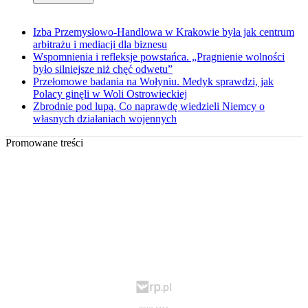
Izba Przemysłowo-Handlowa w Krakowie była jak centrum
arbitrażu i mediacji dla biznesu
Wspomnienia i refleksje powstańca. „Pragnienie wolności
było silniejsze niż chęć odwetu”
Przełomowe badania na Wołyniu. Medyk sprawdzi, jak
Polacy ginęli w Woli Ostrowieckiej
Zbrodnie pod lupą. Co naprawdę wiedzieli Niemcy o
własnych działaniach wojennych
Promowane treści