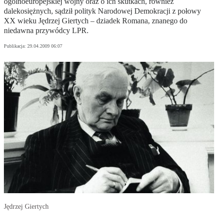
ogólnoeuropejskiej wojny oraz o ich skutkach, również
dalekosiężnych, sądził polityk Narodowej Demokracji z połowy
XX wieku Jędrzej Giertych – dziadek Romana, znanego do
niedawna przywódcy LPR.
Publikacja:
29.04.2009 06:07
Jędrzej Giertych