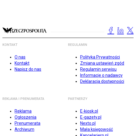
KONTAKT
REGULAMIN
O nas
Polityka Prywatności
Kontakt
Zmiana ustawień zgód
Napisz do nas
Regulamin serwisu
Informacje o nadawcy
Deklaracja dostępności
REKLAMA I PRENUMERATA
PARTNERZY
Reklama
E-kiosk.pl
Ogłoszenia
E-gazety.pl
Prenumerata
Nexto.pl
Archiwum
Mała księgowość
Kancelarierp.pl