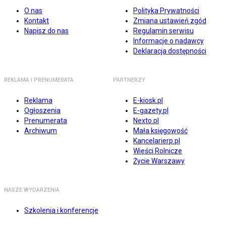
O nas
Polityka Prywatności
Kontakt
Zmiana ustawień zgód
Napisz do nas
Regulamin serwisu
Informacje o nadawcy
Deklaracja dostępności
REKLAMA I PRENUMERATA
PARTNERZY
Reklama
E-kiosk.pl
Ogłoszenia
E-gazety.pl
Prenumerata
Nexto.pl
Archiwum
Mała księgowość
Kancelarierp.pl
Wieści Rolnicze
Życie Warszawy
NASZE WYDARZENIA
Szkolenia i konferencje