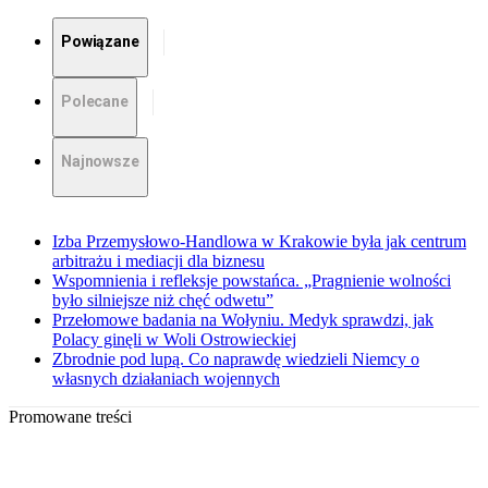
Powiązane
Polecane
Najnowsze
Izba Przemysłowo-Handlowa w Krakowie była jak centrum
arbitrażu i mediacji dla biznesu
Wspomnienia i refleksje powstańca. „Pragnienie wolności
było silniejsze niż chęć odwetu”
Przełomowe badania na Wołyniu. Medyk sprawdzi, jak
Polacy ginęli w Woli Ostrowieckiej
Zbrodnie pod lupą. Co naprawdę wiedzieli Niemcy o
własnych działaniach wojennych
Promowane treści