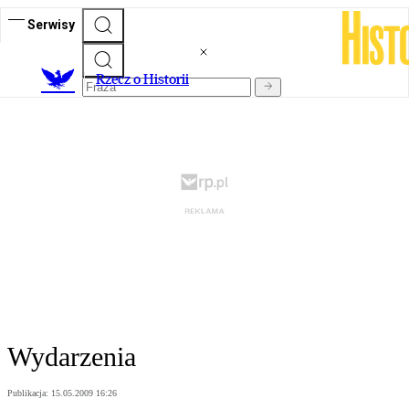
Serwisy
R
zecz o Historii
Wydarzenia
Publikacja:
15.05.2009 16:26