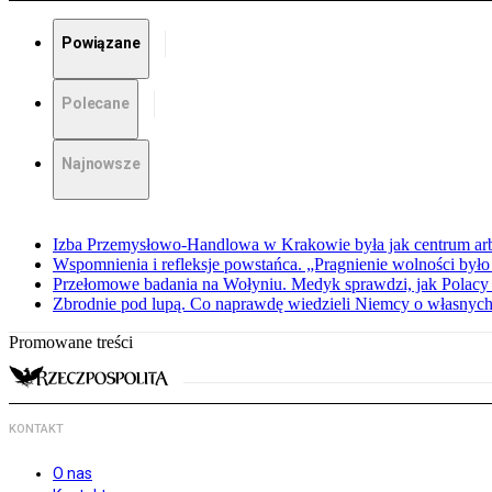
Powiązane
Polecane
Najnowsze
Izba Przemysłowo-Handlowa w Krakowie była jak centrum arbit
Wspomnienia i refleksje powstańca. „Pragnienie wolności było 
Przełomowe badania na Wołyniu. Medyk sprawdzi, jak Polacy 
Zbrodnie pod lupą. Co naprawdę wiedzieli Niemcy o własnych
Promowane treści
KONTAKT
O nas