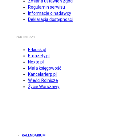
Zmiana ustawień zgód
Regulamin serwisu
Informacje o nadawcy
Deklaracja dostępności
PARTNERZY
E-kiosk.pl
E-gazety.pl
Nexto.pl
Mała księgowość
Kancelarierp.pl
Wieści Rolnicze
Życie Warszawy
KALENDARIUM