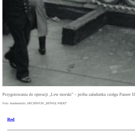
Przygotowania do operacji „Lew morski” – próba załadunku czołgu Panzer II
Foto: bundesarchiv, ARCHIWUM „MÓWIĄ WIEKI”
Red