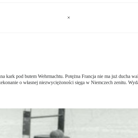
a kark pod butem Wehrmachtu. Potężna Francja nie ma już ducha walki
zekonanie o własnej niezwyciężoności sięga w Niemczech zenitu. Wydaj