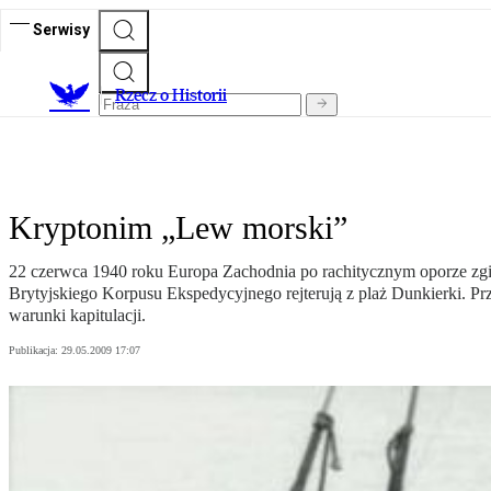
Serwisy
R
zecz o Historii
Kryptonim „Lew morski”
22 czerwca 1940 roku Europa Zachodnia po rachitycznym oporze zgin
Brytyjskiego Korpusu Ekspedycyjnego rejterują z plaż Dunkierki. Pr
warunki kapitulacji.
Publikacja:
29.05.2009 17:07