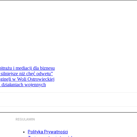
rażu i mediacji dla biznesu
silniejsze niż chęć odwetu”
ginęli w Woli Ostrowieckiej
 działaniach wojennych
REGULAMIN
Polityka Prywatności