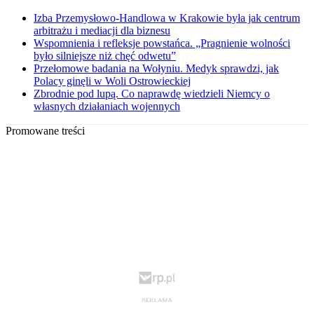
Izba Przemysłowo-Handlowa w Krakowie była jak centrum
arbitrażu i mediacji dla biznesu
Wspomnienia i refleksje powstańca. „Pragnienie wolności
było silniejsze niż chęć odwetu”
Przełomowe badania na Wołyniu. Medyk sprawdzi, jak
Polacy ginęli w Woli Ostrowieckiej
Zbrodnie pod lupą. Co naprawdę wiedzieli Niemcy o
własnych działaniach wojennych
Promowane treści