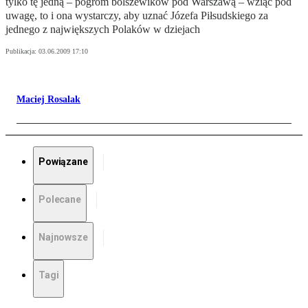
tylko tę jedną – pogrom bolszewików pod Warszawą – wziąć pod
uwagę, to i ona wystarczy, aby uznać Józefa Piłsudskiego za
jednego z największych Polaków w dziejach
Publikacja:
03.06.2009 17:10
Maciej Rosalak
Powiązane
Polecane
Najnowsze
Tagi