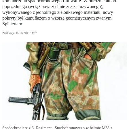
kombinezonu spadochronowego Luftwaffe. W odróżnieniu od
poprzedniego (wciąż powszechnie zresztą używanego),
wykonywanego z jednolitego zielonkawego materiału, nowy
pokryty był kamuflażem o wzorze geometrycznym zwanym
Splittertarn.
Publikacja:
05.06.2009 14:47
Spadochroniarz z 3. Regimentu Spadochronowego w hełmie M38 z