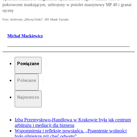
pokrowcem maskującym, uzbrojony w pistolet maszynowy MP 40 i granat
ręczny
Foto: Archiwum „Mówią Wieki", MS Marek Szyszko
Michał Mackiewicz
Powiązane
Polecane
Najnowsze
Izba Przemysłowo-Handlowa w Krakowie była jak centrum
arbitrażu i mediacji dla biznesu
Wspomnienia i refleksje powstańca. „Pragnienie wolności
było silniejsze niż chęć odwetu”