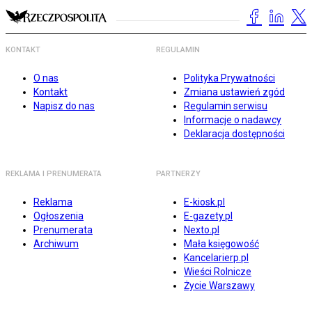
KONTAKT
REGULAMIN
O nas
Polityka Prywatności
Kontakt
Zmiana ustawień zgód
Napisz do nas
Regulamin serwisu
Informacje o nadawcy
Deklaracja dostępności
REKLAMA I PRENUMERATA
PARTNERZY
Reklama
E-kiosk.pl
Ogłoszenia
E-gazety.pl
Prenumerata
Nexto.pl
Archiwum
Mała księgowość
Kancelarierp.pl
Wieści Rolnicze
Życie Warszawy