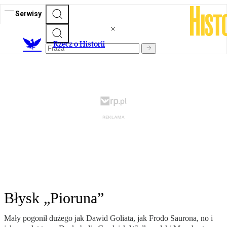
Serwisy
R
zecz o Historii
Błysk „Pioruna”
Mały pogonił dużego jak Dawid Goliata, jak Frodo Saurona, no i