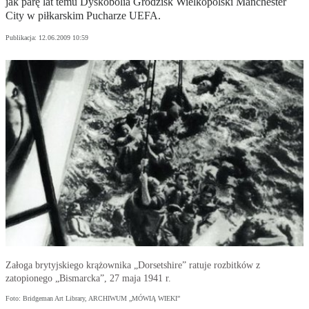
jak parę lat temu Dyskobolia Grodzisk Wielkopolski Manchester
City w piłkarskim Pucharze UEFA.
Publikacja:
12.06.2009 10:59
Załoga brytyjskiego krążownika „Dorsetshire” ratuje rozbitków z
zatopionego „Bismarcka”, 27 maja 1941 r.
Foto: Bridgeman Art Library, ARCHIWUM „MÓWIĄ WIEKI”