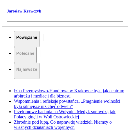
Jarosław Krawczyk
Powiązane
Polecane
Najnowsze
Izba Przemysłowo-Handlowa w Krakowie była jak centrum
arbitrażu i mediacji dla biznesu
Wspomnienia i refleksje powstańca. „Pragnienie wolności
było silniejsze niż chęć odwetu”
Przełomowe badania na Wołyniu. Medyk sprawdzi, jak
Polacy ginęli w Woli Ostrowieckiej
Zbrodnie pod lupą. Co naprawdę wiedzieli Niemcy o
własnych działaniach wojennych