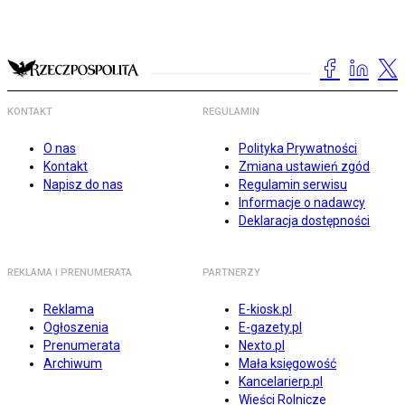
KONTAKT
REGULAMIN
O nas
Polityka Prywatności
Kontakt
Zmiana ustawień zgód
Napisz do nas
Regulamin serwisu
Informacje o nadawcy
Deklaracja dostępności
REKLAMA I PRENUMERATA
PARTNERZY
Reklama
E-kiosk.pl
Ogłoszenia
E-gazety.pl
Prenumerata
Nexto.pl
Archiwum
Mała księgowość
Kancelarierp.pl
Wieści Rolnicze