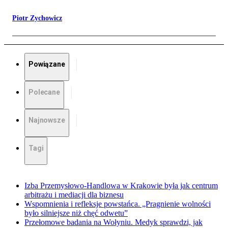
Piotr Zychowicz
Powiązane
Polecane
Najnowsze
Tagi
Izba Przemysłowo-Handlowa w Krakowie była jak centrum
arbitrażu i mediacji dla biznesu
Wspomnienia i refleksje powstańca. „Pragnienie wolności
było silniejsze niż chęć odwetu”
Przełomowe badania na Wołyniu. Medyk sprawdzi, jak