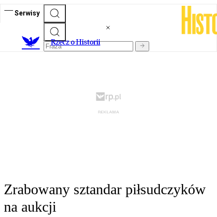
Serwisy
R
zecz o Historii
Zrabowany sztandar piłsudczyków
na aukcji