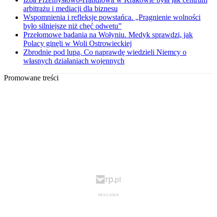
arbitrażu i mediacji dla biznesu
Wspomnienia i refleksje powstańca. „Pragnienie wolności
było silniejsze niż chęć odwetu”
Przełomowe badania na Wołyniu. Medyk sprawdzi, jak
Polacy ginęli w Woli Ostrowieckiej
Zbrodnie pod lupą. Co naprawdę wiedzieli Niemcy o
własnych działaniach wojennych
Promowane treści