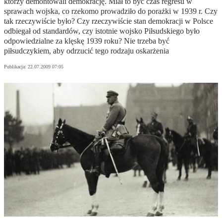
którzy demontowali demokrację. Miał to być czas regresu w
sprawach wojska, co rzekomo prowadziło do porażki w 1939 r. Czy
tak rzeczywiście było? Czy rzeczywiście stan demokracji w Polsce
odbiegał od standardów, czy istotnie wojsko Piłsudskiego było
odpowiedzialne za klęskę 1939 roku? Nie trzeba być
piłsudczykiem, aby odrzucić tego rodzaju oskarżenia
Publikacja:
22.07.2009 07:05