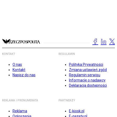
KONTAKT
REGULAMIN
O nas
Polityka Prywatności
Kontakt
Zmiana ustawień zgód
Napisz do nas
Regulamin serwisu
Informacje o nadawcy
Deklaracja dostępności
REKLAMA I PRENUMERATA
PARTNERZY
Reklama
E-kiosk.pl
Ogłoszenia
E-gazety.pl