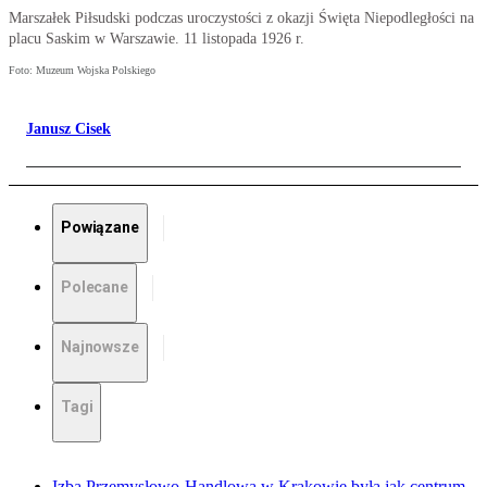
Marszałek Piłsudski podczas uroczystości z okazji Święta Niepodległości na
placu Saskim w Warszawie. 11 listopada 1926 r.
Foto: Muzeum Wojska Polskiego
Janusz Cisek
Powiązane
Polecane
Najnowsze
Tagi
Izba Przemysłowo-Handlowa w Krakowie była jak centrum