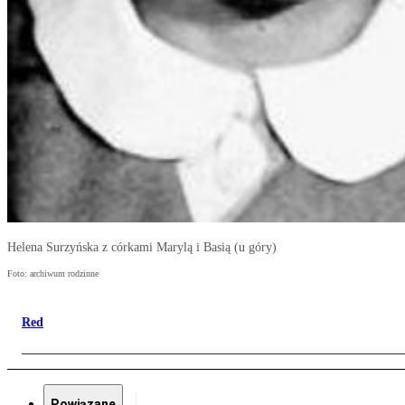
Helena Surzyńska z córkami Marylą i Basią (u góry)
Foto: archiwum rodzinne
Red
Powiązane