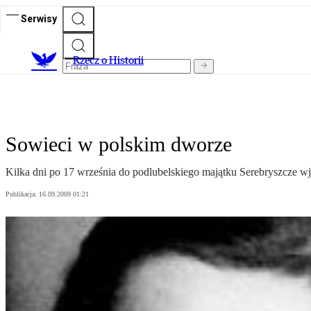
Serwisy
R
zecz o Historii
Sowieci w polskim dworze
Kilka dni po 17 września do podlubelskiego majątku Serebryszcze wjec
Publikacja:
16.09.2009 01:21