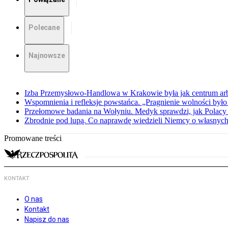
Polecane
Najnowsze
Izba Przemysłowo-Handlowa w Krakowie była jak centrum arbit
Wspomnienia i refleksje powstańca. „Pragnienie wolności było 
Przełomowe badania na Wołyniu. Medyk sprawdzi, jak Polacy 
Zbrodnie pod lupą. Co naprawdę wiedzieli Niemcy o własnych
Promowane treści
KONTAKT
O nas
Kontakt
Napisz do nas