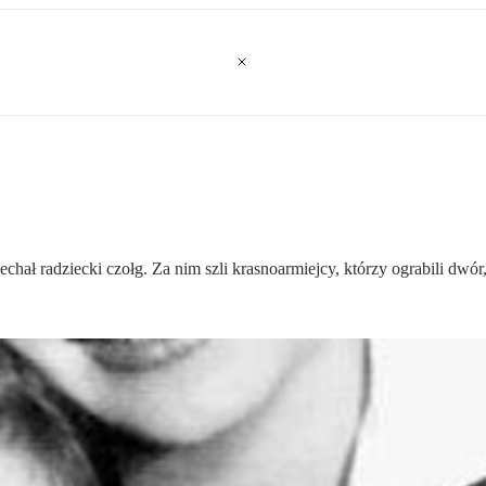
hał radziecki czołg. Za nim szli krasnoarmiejcy, którzy ograbili dwór,