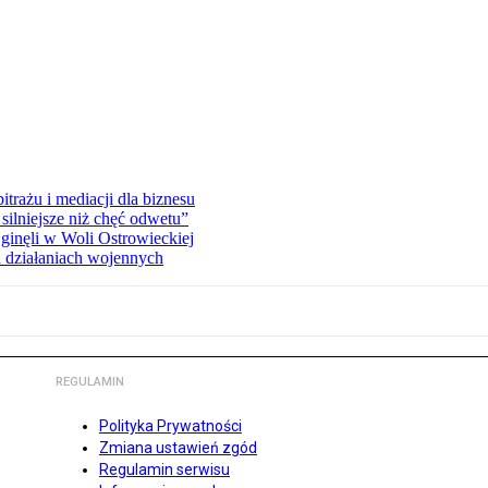
rażu i mediacji dla biznesu
silniejsze niż chęć odwetu”
ginęli w Woli Ostrowieckiej
 działaniach wojennych
REGULAMIN
Polityka Prywatności
Zmiana ustawień zgód
Regulamin serwisu