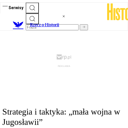
Serwisy
R
zecz o Historii
Strategia i taktyka: „mała wojna w
Jugosławii”