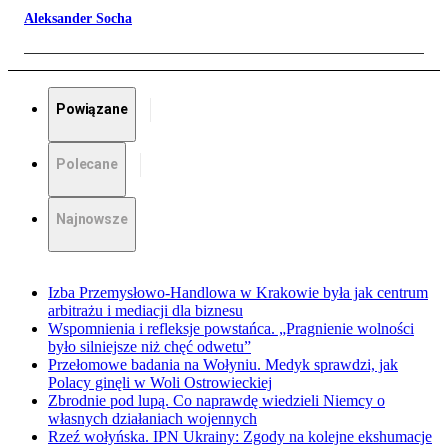
Aleksander Socha
Powiązane
Polecane
Najnowsze
Izba Przemysłowo-Handlowa w Krakowie była jak centrum
arbitrażu i mediacji dla biznesu
Wspomnienia i refleksje powstańca. „Pragnienie wolności
było silniejsze niż chęć odwetu”
Przełomowe badania na Wołyniu. Medyk sprawdzi, jak
Polacy ginęli w Woli Ostrowieckiej
Zbrodnie pod lupą. Co naprawdę wiedzieli Niemcy o
własnych działaniach wojennych
Rzeź wołyńska. IPN Ukrainy: Zgody na kolejne ekshumacje