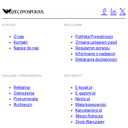
KONTAKT
REGULAMIN
O nas
Polityka Prywatności
Kontakt
Zmiana ustawień zgód
Napisz do nas
Regulamin serwisu
Informacje o nadawcy
Deklaracja dostępności
REKLAMA I PRENUMERATA
PARTNERZY
Reklama
E-kiosk.pl
Ogłoszenia
E-gazety.pl
Prenumerata
Nexto.pl
Archiwum
Mała księgowość
Kancelarierp.pl
Wieści Rolnicze
Życie Warszawy