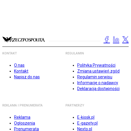
KONTAKT
REGULAMIN
O nas
Polityka Prywatności
Kontakt
Zmiana ustawień zgód
Napisz do nas
Regulamin serwisu
Informacje o nadawcy
Deklaracja dostępności
REKLAMA I PRENUMERATA
PARTNERZY
Reklama
E-kiosk.pl
Ogłoszenia
E-gazety.pl
Prenumerata
Nexto.pl