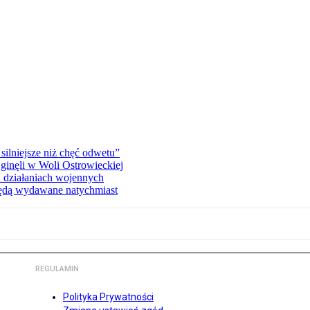
silniejsze niż chęć odwetu”
ginęli w Woli Ostrowieckiej
 działaniach wojennych
będą wydawane natychmiast
REGULAMIN
Polityka Prywatności