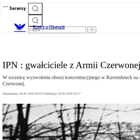
Serwisy
R
zecz o Historii
IPN : gwałciciele z Armii Czerwone
W rocznicę wyzwolenia obozu koncentracyjnego w Ravensbruck na st
Czerwonej.
Aktualizacja:
04.05.2020 05:03
Publikacja:
03.05.2020 10:17