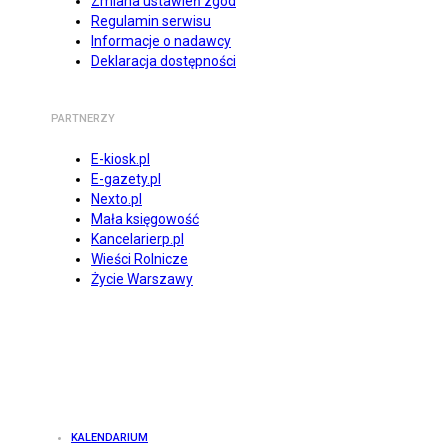
Zmiana ustawień zgód
Regulamin serwisu
Informacje o nadawcy
Deklaracja dostępności
PARTNERZY
E-kiosk.pl
E-gazety.pl
Nexto.pl
Mała księgowość
Kancelarierp.pl
Wieści Rolnicze
Życie Warszawy
KALENDARIUM