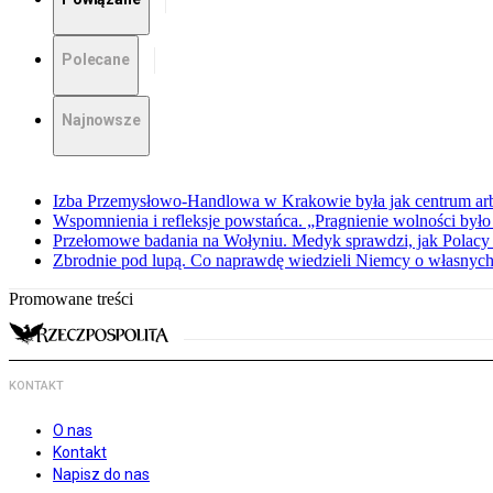
Polecane
Najnowsze
Izba Przemysłowo-Handlowa w Krakowie była jak centrum arbit
Wspomnienia i refleksje powstańca. „Pragnienie wolności było 
Przełomowe badania na Wołyniu. Medyk sprawdzi, jak Polacy 
Zbrodnie pod lupą. Co naprawdę wiedzieli Niemcy o własnych
Promowane treści
KONTAKT
O nas
Kontakt
Napisz do nas