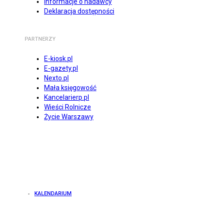
Informacje o nadawcy
Deklaracja dostępności
PARTNERZY
E-kiosk.pl
E-gazety.pl
Nexto.pl
Mała księgowość
Kancelarierp.pl
Wieści Rolnicze
Życie Warszawy
KALENDARIUM