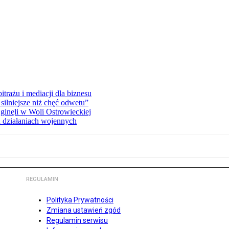
rażu i mediacji dla biznesu
silniejsze niż chęć odwetu”
ginęli w Woli Ostrowieckiej
 działaniach wojennych
REGULAMIN
Polityka Prywatności
Zmiana ustawień zgód
Regulamin serwisu