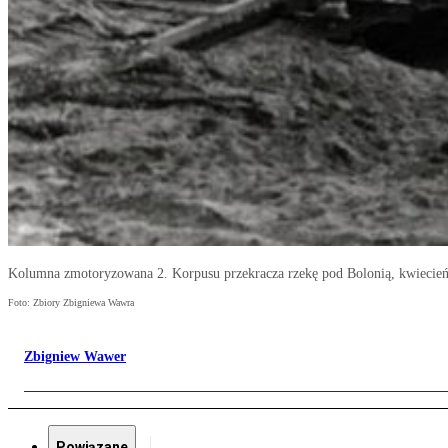
Kolumna zmotoryzowana 2. Korpusu przekracza rzekę pod Bolonią, kwiecień
Foto: Zbiory Zbigniewa Wawra
Zbigniew Wawer
Powiązane