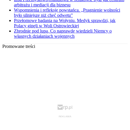
arbitrażu i mediacji dla biznesu
Wspomnienia i refleksje powstańca. „Pragnienie wolności
było silniejsze niż chęć odwetu”
Przełomowe badania na Wołyniu. Medyk sprawdzi, jak
Polacy ginęli w Woli Ostrowieckiej
Zbrodnie pod lupą. Co naprawdę wiedzieli Niemcy o
własnych działaniach wojennych
Promowane treści