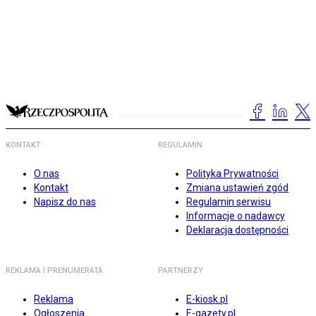
KONTAKT
REGULAMIN
O nas
Polityka Prywatności
Kontakt
Zmiana ustawień zgód
Napisz do nas
Regulamin serwisu
Informacje o nadawcy
Deklaracja dostępności
REKLAMA I PRENUMERATA
PARTNERZY
Reklama
E-kiosk.pl
Ogłoszenia
E-gazety.pl