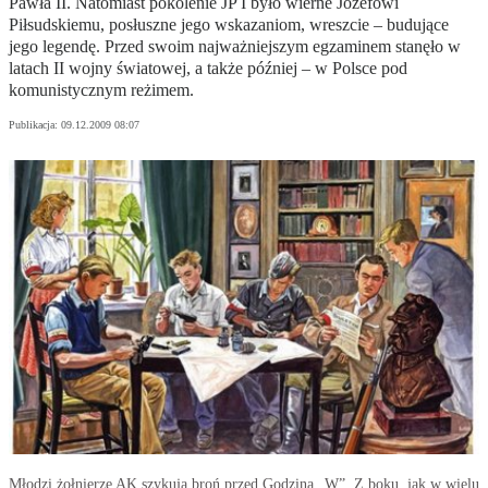
Pawła II. Natomiast pokolenie JP I było wierne Józefowi
Piłsudskiemu, posłuszne jego wskazaniom, wreszcie – budujące
jego legendę. Przed swoim najważniejszym egzaminem stanęło w
latach II wojny światowej, a także później – w Polsce pod
komunistycznym reżimem.
Publikacja:
09.12.2009 08:07
Młodzi żołnierze AK szykują broń przed Godziną „W”. Z boku, jak w wielu