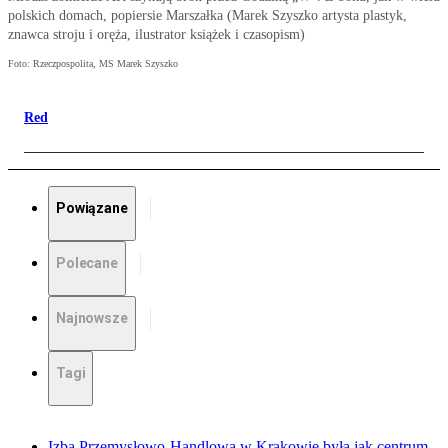
polskich domach, popiersie Marszałka (Marek Szyszko artysta plastyk,
znawca stroju i oręża, ilustrator książek i czasopism)
Foto: Rzeczpospolita, MS Marek Szyszko
Red
Powiązane
Polecane
Najnowsze
Tagi
Izba Przemysłowo-Handlowa w Krakowie była jak centrum