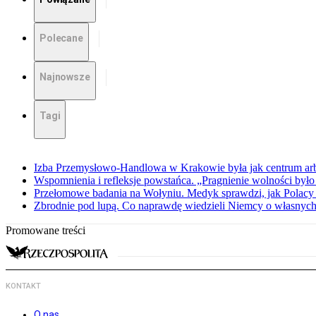
Polecane
Najnowsze
Tagi
Izba Przemysłowo-Handlowa w Krakowie była jak centrum arbit
Wspomnienia i refleksje powstańca. „Pragnienie wolności było 
Przełomowe badania na Wołyniu. Medyk sprawdzi, jak Polacy 
Zbrodnie pod lupą. Co naprawdę wiedzieli Niemcy o własnych
Promowane treści
KONTAKT
O nas