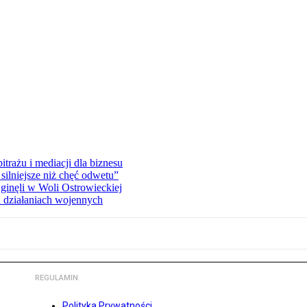
rażu i mediacji dla biznesu
silniejsze niż chęć odwetu”
ginęli w Woli Ostrowieckiej
 działaniach wojennych
REGULAMIN
Polityka Prywatności