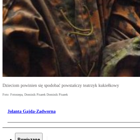
Dzieciom powinien się spodobać powstańczy teatrzyk kukiełkowy
Foto: Fotorzepa, Dominik Pisarek Dominik Pisarek
Jolanta Gajda-Zadworna
Powiązane