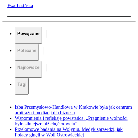
Ewa Łosińska
Powiązane
Polecane
Najnowsze
Tagi
Izba Przemysłowo-Handlowa w Krakowie była jak centrum
arbitrażu i mediacji dla biznesu
Wspomnienia i refleksje powstańca. „Pragnienie wolności
było silniejsze niż chęć odwetu”
Przełomowe badania na Wołyniu. Medyk sprawdzi, jak
Polacy ginęli w Woli Ostrowieckiej