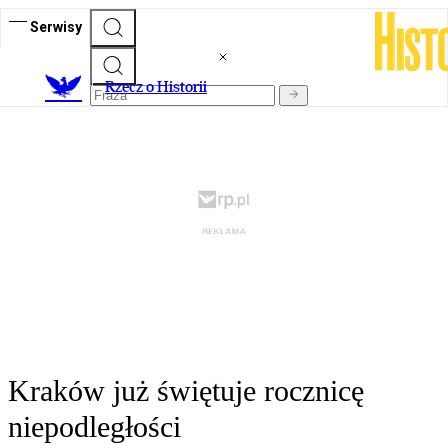
Serwisy
R
zecz o Historii
Kraków już świętuje rocznicę
niepodległości