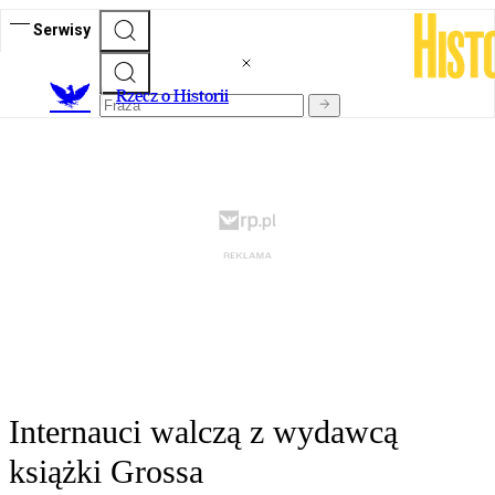
Serwisy
R
zecz o Historii
Internauci walczą z wydawcą
książki Grossa