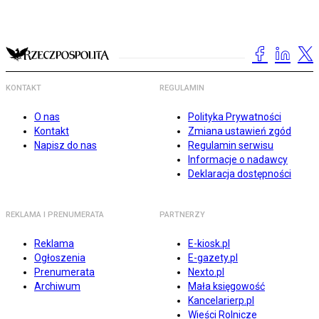
KONTAKT
REGULAMIN
O nas
Polityka Prywatności
Kontakt
Zmiana ustawień zgód
Napisz do nas
Regulamin serwisu
Informacje o nadawcy
Deklaracja dostępności
REKLAMA I PRENUMERATA
PARTNERZY
Reklama
E-kiosk.pl
Ogłoszenia
E-gazety.pl
Prenumerata
Nexto.pl
Archiwum
Mała księgowość
Kancelarierp.pl
Wieści Rolnicze