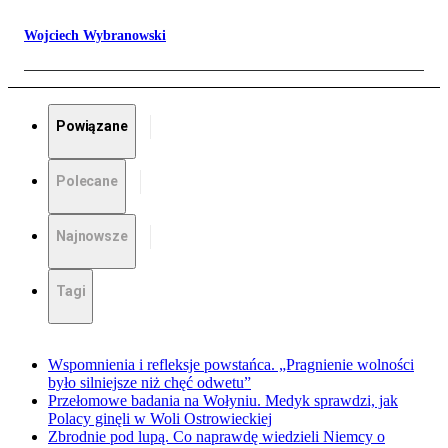
Wojciech Wybranowski
Powiązane
Polecane
Najnowsze
Tagi
Wspomnienia i refleksje powstańca. „Pragnienie wolności
było silniejsze niż chęć odwetu”
Przełomowe badania na Wołyniu. Medyk sprawdzi, jak
Polacy ginęli w Woli Ostrowieckiej
Zbrodnie pod lupą. Co naprawdę wiedzieli Niemcy o