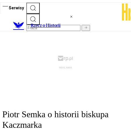
Serwisy
R
zecz o Historii
Piotr Semka o historii biskupa
Kaczmarka