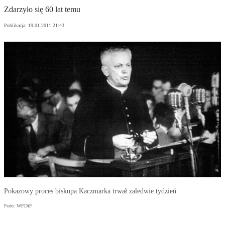
Zdarzyło się 60 lat temu
Publikacja:
19.01.2011 21:43
Pokazowy proces biskupa Kaczmarka trwał zaledwie tydzień
Foto: WFDiF