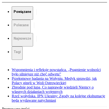
Powiązane
Polecane
Najnowsze
Tagi
Wspomnienia i refleksje powstańca. „Pragnienie wolności
było silniejsze niż chęć odwetu”
Przełomowe badania na Wołyniu. Medyk sprawdzi, jak
Polacy ginęli w Woli Ostrowieckiej
Zbrodnie pod lupą. Co naprawdę wiedzieli Niemcy o
własnych działaniach wojennych
Rzeź wołyńska. IPN Ukrainy: Zgody na kolejne ekshumacje
będą wydawane natychmiast
Promowane treści