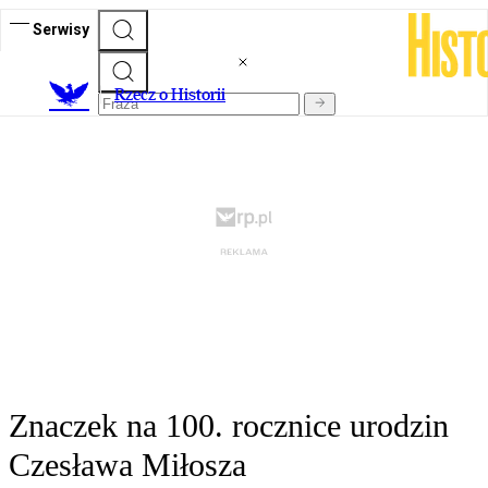
Serwisy
R
zecz o Historii
Znaczek na 100. rocznice urodzin
Czesława Miłosza