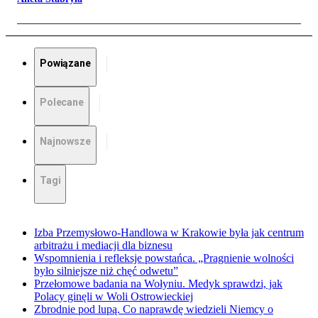
Powiązane
Polecane
Najnowsze
Tagi
Izba Przemysłowo-Handlowa w Krakowie była jak centrum
arbitrażu i mediacji dla biznesu
Wspomnienia i refleksje powstańca. „Pragnienie wolności
było silniejsze niż chęć odwetu”
Przełomowe badania na Wołyniu. Medyk sprawdzi, jak
Polacy ginęli w Woli Ostrowieckiej
Zbrodnie pod lupą. Co naprawdę wiedzieli Niemcy o