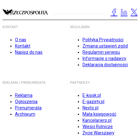
KONTAKT
REGULAMIN
O nas
Polityka Prywatności
Kontakt
Zmiana ustawień zgód
Napisz do nas
Regulamin serwisu
Informacje o nadawcy
Deklaracja dostępności
REKLAMA I PRENUMERATA
PARTNERZY
Reklama
E-kiosk.pl
Ogłoszenia
E-gazety.pl
Prenumerata
Nexto.pl
Archiwum
Mała księgowość
Kancelarierp.pl
Wieści Rolnicze
Życie Warszawy