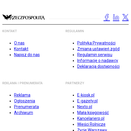
KONTAKT
REGULAMIN
O nas
Polityka Prywatności
Kontakt
Zmiana ustawień zgód
Napisz do nas
Regulamin serwisu
Informacje o nadawcy
Deklaracja dostępności
REKLAMA I PRENUMERATA
PARTNERZY
Reklama
E-kiosk.pl
Ogłoszenia
E-gazety.pl
Prenumerata
Nexto.pl
Archiwum
Mała księgowość
Kancelarierp.pl
Wieści Rolnicze
Życie Warszawy