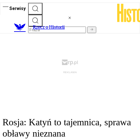
Serwisy
R
zecz o Historii
Rosja: Katyń to tajemnica, sprawa
obławy nieznana