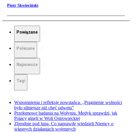
Piotr Skwieciński
Powiązane
Polecane
Najnowsze
Tagi
Wspomnienia i refleksje powstańca. „Pragnienie wolności
było silniejsze niż chęć odwetu”
Przełomowe badania na Wołyniu. Medyk sprawdzi, jak
Polacy ginęli w Woli Ostrowieckiej
Zbrodnie pod lupą. Co naprawdę wiedzieli Niemcy o
własnych działaniach wojennych