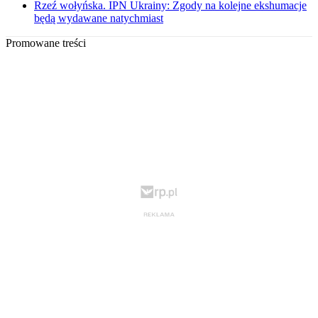
Rzeź wołyńska. IPN Ukrainy: Zgody na kolejne ekshumacje
będą wydawane natychmiast
Promowane treści