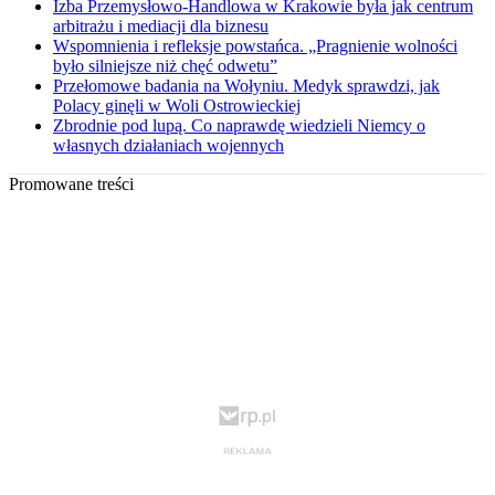
Izba Przemysłowo-Handlowa w Krakowie była jak centrum
arbitrażu i mediacji dla biznesu
Wspomnienia i refleksje powstańca. „Pragnienie wolności
było silniejsze niż chęć odwetu”
Przełomowe badania na Wołyniu. Medyk sprawdzi, jak
Polacy ginęli w Woli Ostrowieckiej
Zbrodnie pod lupą. Co naprawdę wiedzieli Niemcy o
własnych działaniach wojennych
Promowane treści