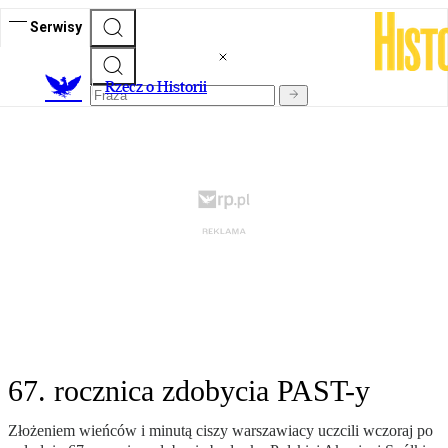
Serwisy
R
zecz o Historii
67. rocznica zdobycia PAST-y
Złożeniem wieńców i minutą ciszy warszawiacy uczcili wczoraj po