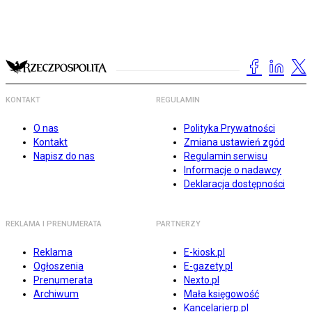
KONTAKT
REGULAMIN
O nas
Polityka Prywatności
Kontakt
Zmiana ustawień zgód
Napisz do nas
Regulamin serwisu
Informacje o nadawcy
Deklaracja dostępności
REKLAMA I PRENUMERATA
PARTNERZY
Reklama
E-kiosk.pl
Ogłoszenia
E-gazety.pl
Prenumerata
Nexto.pl
Archiwum
Mała księgowość
Kancelarierp.pl