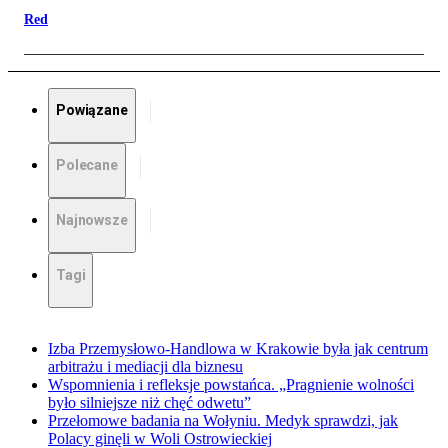
Red
Powiązane
Polecane
Najnowsze
Tagi
Izba Przemysłowo-Handlowa w Krakowie była jak centrum
arbitrażu i mediacji dla biznesu
Wspomnienia i refleksje powstańca. „Pragnienie wolności
było silniejsze niż chęć odwetu”
Przełomowe badania na Wołyniu. Medyk sprawdzi, jak
Polacy ginęli w Woli Ostrowieckiej