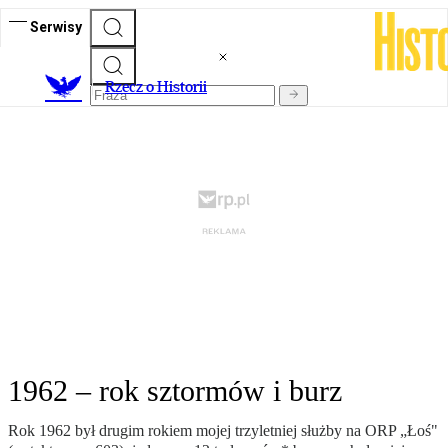
Serwisy
R
zecz o Historii
1962 – rok sztormów i burz
Rok 1962 był drugim rokiem mojej trzyletniej służby na ORP „Łoś"