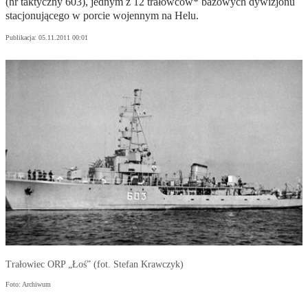
(nr taktyczny 603), jednym z 12 trałowców* bazowych dywizjonu
stacjonującego w porcie wojennym na Helu.
Publikacja:
05.11.2011 00:01
Trałowiec ORP „Łoś” (fot. Stefan Krawczyk)
Foto: Archiwum