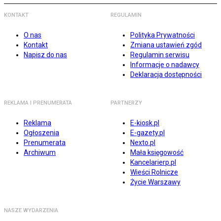
KONTAKT
REGULAMIN
O nas
Polityka Prywatności
Kontakt
Zmiana ustawień zgód
Napisz do nas
Regulamin serwisu
Informacje o nadawcy
Deklaracja dostępności
REKLAMA I PRENUMERATA
PARTNERZY
Reklama
E-kiosk.pl
Ogłoszenia
E-gazety.pl
Prenumerata
Nexto.pl
Archiwum
Mała księgowość
Kancelarierp.pl
Wieści Rolnicze
Życie Warszawy
NASZE WYDARZENIA