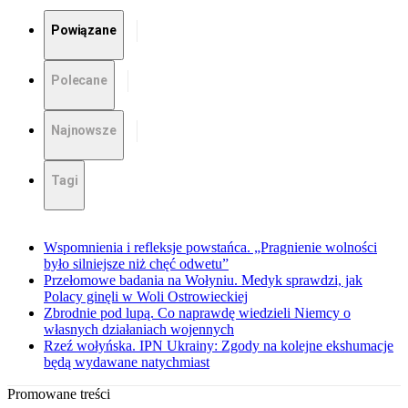
Powiązane
Polecane
Najnowsze
Tagi
Wspomnienia i refleksje powstańca. „Pragnienie wolności
było silniejsze niż chęć odwetu”
Przełomowe badania na Wołyniu. Medyk sprawdzi, jak
Polacy ginęli w Woli Ostrowieckiej
Zbrodnie pod lupą. Co naprawdę wiedzieli Niemcy o
własnych działaniach wojennych
Rzeź wołyńska. IPN Ukrainy: Zgody na kolejne ekshumacje
będą wydawane natychmiast
Promowane treści