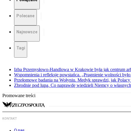
Polecane
Najnowsze
Tagi
Izba Przemysłowo-Handlowa w Krakowie była jak centrum arbit
Wspomnienia i refleksje powstańca. „Pragnienie wolności było 
Przełomowe badania na Wołyniu. Medyk sprawdzi, jak Polacy 
Zbrodnie pod lupą. Co naprawdę wiedzieli Niemcy o własnych
Promowane treści
KONTAKT
O nas