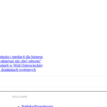
rażu i mediacji dla biznesu
silniejsze niż chęć odwetu”
ginęli w Woli Ostrowieckiej
 działaniach wojennych
REGULAMIN
Polityka Prywatności