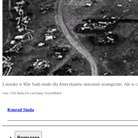
Lotnisko w Khe Sanh miało dla Amerykanów znaczenie strategiczne. Ale w c
Foto: CPA Media Pte Ltd/Alamy Stock/BE&W
Konrad Siuda
Powiązane