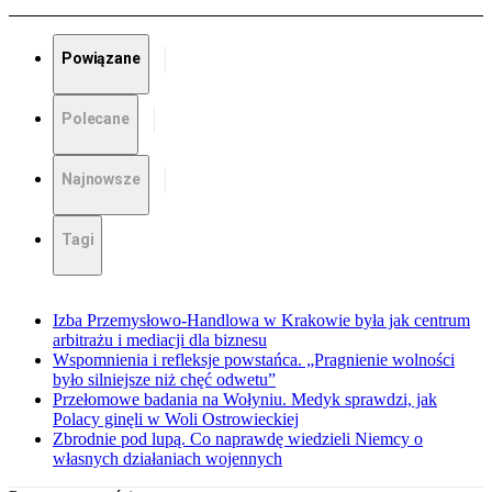
Powiązane
Polecane
Najnowsze
Tagi
Izba Przemysłowo-Handlowa w Krakowie była jak centrum
arbitrażu i mediacji dla biznesu
Wspomnienia i refleksje powstańca. „Pragnienie wolności
było silniejsze niż chęć odwetu”
Przełomowe badania na Wołyniu. Medyk sprawdzi, jak
Polacy ginęli w Woli Ostrowieckiej
Zbrodnie pod lupą. Co naprawdę wiedzieli Niemcy o
własnych działaniach wojennych