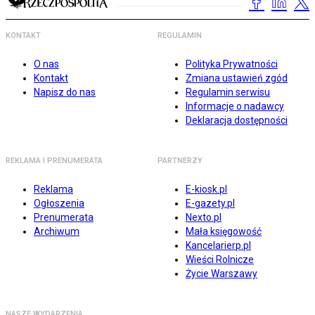
KONTAKT
REGULAMIN
O nas
Polityka Prywatności
Kontakt
Zmiana ustawień zgód
Napisz do nas
Regulamin serwisu
Informacje o nadawcy
Deklaracja dostępności
REKLAMA I PRENUMERATA
PARTNERZY
Reklama
E-kiosk.pl
Ogłoszenia
E-gazety.pl
Prenumerata
Nexto.pl
Archiwum
Mała księgowość
Kancelarierp.pl
Wieści Rolnicze
Życie Warszawy
NASZE WYDARZENIA