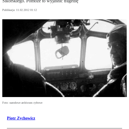
Sikorskiego. Pomoże to wyjaśnić tragedię
Publikacja:
11.02.2012 01:12
Foto: narodowe archiwum cyfrowe
Piotr Zychowicz