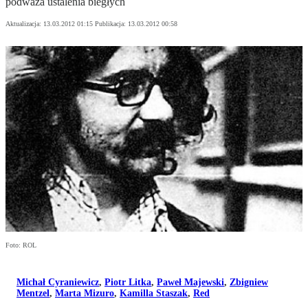
podważa ustalenia biegłych
Aktualizacja:
13.03.2012 01:15
Publikacja:
13.03.2012 00:58
Foto: ROL
Michał Cyraniewicz
,
Piotr Litka
,
Paweł Majewski
,
Zbigniew
Mentzel
,
Marta Mizuro
,
Kamilla Staszak
,
Red