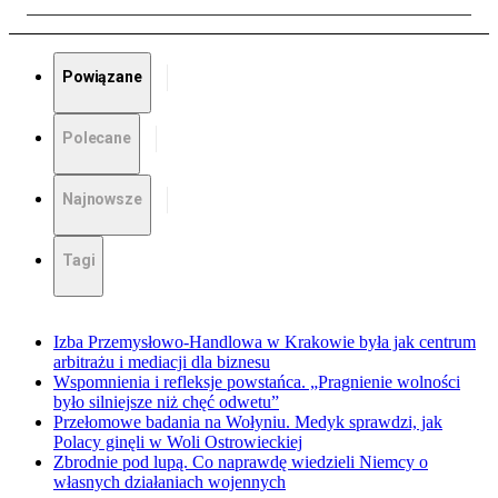
Powiązane
Polecane
Najnowsze
Tagi
Izba Przemysłowo-Handlowa w Krakowie była jak centrum
arbitrażu i mediacji dla biznesu
Wspomnienia i refleksje powstańca. „Pragnienie wolności
było silniejsze niż chęć odwetu”
Przełomowe badania na Wołyniu. Medyk sprawdzi, jak
Polacy ginęli w Woli Ostrowieckiej
Zbrodnie pod lupą. Co naprawdę wiedzieli Niemcy o
własnych działaniach wojennych