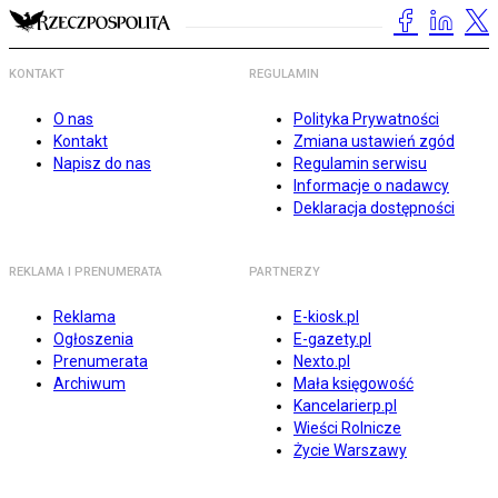
KONTAKT
REGULAMIN
O nas
Polityka Prywatności
Kontakt
Zmiana ustawień zgód
Napisz do nas
Regulamin serwisu
Informacje o nadawcy
Deklaracja dostępności
REKLAMA I PRENUMERATA
PARTNERZY
Reklama
E-kiosk.pl
Ogłoszenia
E-gazety.pl
Prenumerata
Nexto.pl
Archiwum
Mała księgowość
Kancelarierp.pl
Wieści Rolnicze
Życie Warszawy