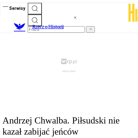
Serwisy
R
zecz o Historii
Andrzej Chwalba. Piłsudski nie
kazał zabijać jeńców