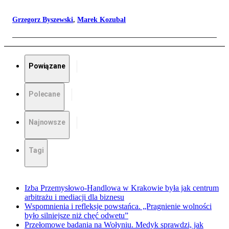
Grzegorz Byszewski
,
Marek Kozubal
Powiązane
Polecane
Najnowsze
Tagi
Izba Przemysłowo-Handlowa w Krakowie była jak centrum
arbitrażu i mediacji dla biznesu
Wspomnienia i refleksje powstańca. „Pragnienie wolności
było silniejsze niż chęć odwetu”
Przełomowe badania na Wołyniu. Medyk sprawdzi, jak