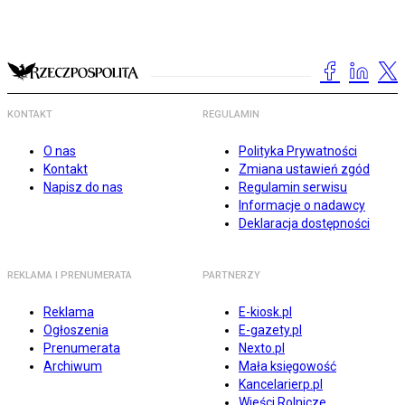
KONTAKT
REGULAMIN
O nas
Polityka Prywatności
Kontakt
Zmiana ustawień zgód
Napisz do nas
Regulamin serwisu
Informacje o nadawcy
Deklaracja dostępności
REKLAMA I PRENUMERATA
PARTNERZY
Reklama
E-kiosk.pl
Ogłoszenia
E-gazety.pl
Prenumerata
Nexto.pl
Archiwum
Mała księgowość
Kancelarierp.pl
Wieści Rolnicze