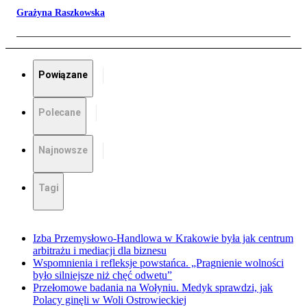
Grażyna Raszkowska
Powiązane
Polecane
Najnowsze
Tagi
Izba Przemysłowo-Handlowa w Krakowie była jak centrum
arbitrażu i mediacji dla biznesu
Wspomnienia i refleksje powstańca. „Pragnienie wolności
było silniejsze niż chęć odwetu”
Przełomowe badania na Wołyniu. Medyk sprawdzi, jak
Polacy ginęli w Woli Ostrowieckiej