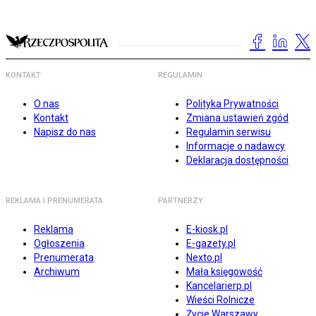
KONTAKT
REGULAMIN
O nas
Polityka Prywatności
Kontakt
Zmiana ustawień zgód
Napisz do nas
Regulamin serwisu
Informacje o nadawcy
Deklaracja dostępności
REKLAMA I PRENUMERATA
PARTNERZY
Reklama
E-kiosk.pl
Ogłoszenia
E-gazety.pl
Prenumerata
Nexto.pl
Archiwum
Mała księgowość
Kancelarierp.pl
Wieści Rolnicze
Życie Warszawy