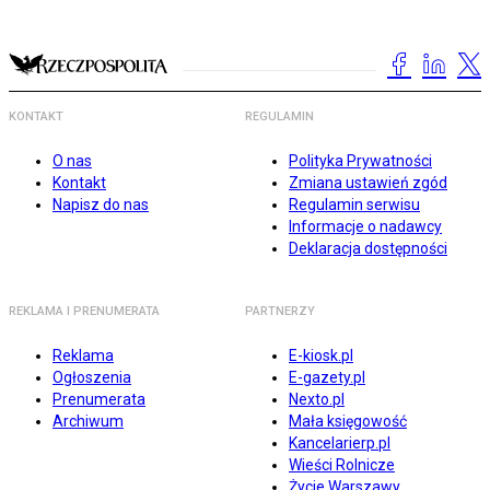
KONTAKT
REGULAMIN
O nas
Polityka Prywatności
Kontakt
Zmiana ustawień zgód
Napisz do nas
Regulamin serwisu
Informacje o nadawcy
Deklaracja dostępności
REKLAMA I PRENUMERATA
PARTNERZY
Reklama
E-kiosk.pl
Ogłoszenia
E-gazety.pl
Prenumerata
Nexto.pl
Archiwum
Mała księgowość
Kancelarierp.pl
Wieści Rolnicze
Życie Warszawy