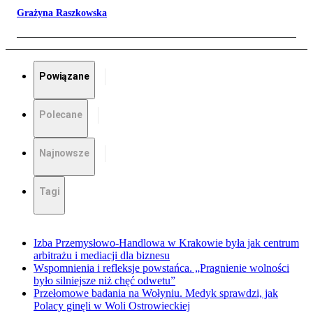
Grażyna Raszkowska
Powiązane
Polecane
Najnowsze
Tagi
Izba Przemysłowo-Handlowa w Krakowie była jak centrum
arbitrażu i mediacji dla biznesu
Wspomnienia i refleksje powstańca. „Pragnienie wolności
było silniejsze niż chęć odwetu”
Przełomowe badania na Wołyniu. Medyk sprawdzi, jak
Polacy ginęli w Woli Ostrowieckiej