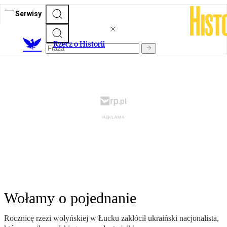
Serwisy
R
zecz o Historii
Wołamy o pojednanie
Rocznicę rzezi wołyńskiej w Łucku zakłócił ukraiński nacjonalista,